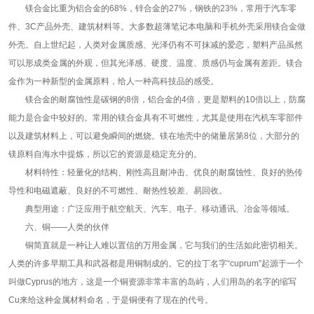
镁合金比重为铝合金的68%，锌合金的27%，钢铁的23%，常用于汽车零
件、3C产品外壳、建筑材料等。大多数超薄笔记本电脑和手机外壳采用镁合金做
外壳。自上世纪起，人类对金属质感、光泽仍有不可抹减的爱恋，塑料产品虽然
可以形成类金属的外观，但其光泽感、硬度、温度、质感仍与金属有差距。镁合
金作为一种新型的金属原料，给人一种高科技品的感受。
镁合金的耐腐蚀性是碳钢的8倍，铝合金的4倍，更是塑料的10倍以上，防腐
能力是合金中较好的。常用的镁合金具有不可燃性，尤其是使用在汽机车零部件
以及建筑材料上，可以避免瞬间的燃烧。镁在地壳中的储量居第8位，大部分的
镁原料自海水中提炼，所以它的资源是稳定充分的。
材料特性：轻量化的结构、刚性高且耐冲击、优良的耐腐蚀性、良好的热传
导性和电磁遮蔽、良好的不可燃性、耐热性较差、易回收。
典型用途：广泛应用于航空航天、汽车、电子、移动通讯、冶金等领域。
六、铜——人类的伙伴
铜简直就是一种让人难以置信的万用金属，它与我们的生活如此密切相关。
人类的许多早期工具和武器都是用铜制成的。它的拉丁名字“cuprum”起源于一个
叫做Cyprus的地方，这是一个铜资源非常丰富的岛屿，人们用岛的名字的缩写
Cu来给这种金属材料命名，于是铜便有了现在的代号。