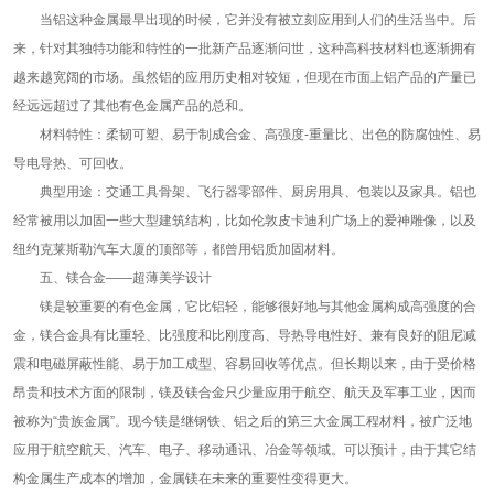
当铝这种金属最早出现的时候，它并没有被立刻应用到人们的生活当中。后
来，针对其独特功能和特性的一批新产品逐渐问世，这种高科技材料也逐渐拥有
越来越宽阔的市场。虽然铝的应用历史相对较短，但现在市面上铝产品的产量已
经远远超过了其他有色金属产品的总和。
材料特性：柔韧可塑、易于制成合金、高强度-重量比、出色的防腐蚀性、易
导电导热、可回收。
典型用途：交通工具骨架、飞行器零部件、厨房用具、包装以及家具。铝也
经常被用以加固一些大型建筑结构，比如伦敦皮卡迪利广场上的爱神雕像，以及
纽约克莱斯勒汽车大厦的顶部等，都曾用铝质加固材料。
五、镁合金——超薄美学设计
镁是较重要的有色金属，它比铝轻，能够很好地与其他金属构成高强度的合
金，镁合金具有比重轻、比强度和比刚度高、导热导电性好、兼有良好的阻尼减
震和电磁屏蔽性能、易于加工成型、容易回收等优点。但长期以来，由于受价格
昂贵和技术方面的限制，镁及镁合金只少量应用于航空、航天及军事工业，因而
被称为“贵族金属”。现今镁是继钢铁、铝之后的第三大金属工程材料，被广泛地
应用于航空航天、汽车、电子、移动通讯、冶金等领域。可以预计，由于其它结
构金属生产成本的增加，金属镁在未来的重要性变得更大。