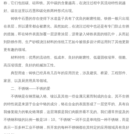
称，它们包括碳、硅和铁。其中碳的含量越高，在浇注过程中其流动特性就越
好。碳在这里以石墨和碳化铁两种形式出现。
铸铁中石墨的存在使得下水道盖子具有了优良的耐磨性能。铁锈一般只出现
在表层，所以通常都会被磨光。虽然如此，在浇注过程中也还是有专门防止生锈
的措施，即在铸件表面加覆一层沥青涂层，沥青渗入铸铁表面的细孔中，从而起
到防锈作用。生产砂模浇注材料的传统工艺如今被很多设计师运用到了其他更新
更有趣的领域。
材料特性：优秀的流动性、低成本、良好的耐磨性、低凝固收缩率、很脆、
高压缩强度、良好的机械加工性。
典型用途：铸铁已经具有几百年的应用历史，涉及建筑、桥梁、工程部件、
家居、以及厨房用具等领域。
二、不锈钢——不锈的爱
不锈钢是在钢里融入铬、镍以及其他一些金属元素而制成的合金。其不生锈
的特性就是来源于合金中铬的成分，铬在合金的表面形成了一层坚牢的、具有自
我修复能力的氧化铬薄膜，这层薄膜是我们肉眼所看不见的。我们通常所提及的
不锈钢和镍的比例一般是18：10。“不锈钢”一词不仅是单纯指一种不锈钢，而是
表示一百多种工业不锈钢，所开发的每种不锈钢都在其特定的应用领域具有良好