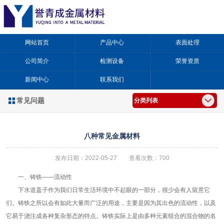
网站首页
产品中心
表面处理
公司简介
检测设备
荣誉资质
新闻中心
联系我们
常见问题

分类列表
八种常见金属材料
发布日期：2022-05-27 查看次数：700
一、铸铁——流动性
下水道盖子作为我们日常生活环境中不起眼的一部分，很少会有人留意它
们。铸铁之所以会有如此大量而广泛的用途，主要是因为其出色的流动性，以及
它易于浇注成各种复杂形态的特点。铸铁实际上是由多种元素组合的混合物的名