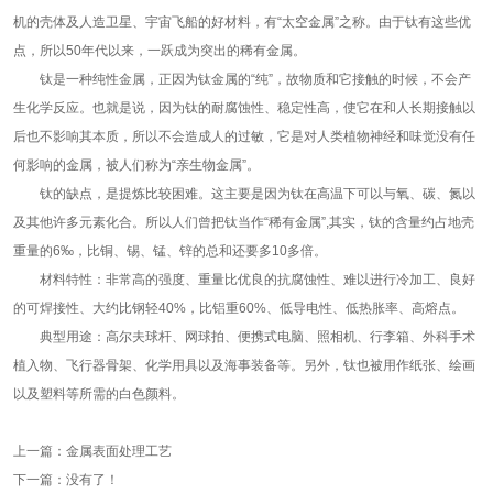
机的壳体及人造卫星、宇宙飞船的好材料，有“太空金属”之称。由于钛有这些优
点，所以50年代以来，一跃成为突出的稀有金属。
钛是一种纯性金属，正因为钛金属的“纯”，故物质和它接触的时候，不会产
生化学反应。也就是说，因为钛的耐腐蚀性、稳定性高，使它在和人长期接触以
后也不影响其本质，所以不会造成人的过敏，它是对人类植物神经和味觉没有任
何影响的金属，被人们称为“亲生物金属”。
钛的缺点，是提炼比较困难。这主要是因为钛在高温下可以与氧、碳、氮以
及其他许多元素化合。所以人们曾把钛当作“稀有金属”,其实，钛的含量约占地壳
重量的6‰，比铜、锡、锰、锌的总和还要多10多倍。
材料特性：非常高的强度、重量比优良的抗腐蚀性、难以进行冷加工、良好
的可焊接性、大约比钢轻40%，比铝重60%、低导电性、低热胀率、高熔点。
典型用途：高尔夫球杆、网球拍、便携式电脑、照相机、行李箱、外科手术
植入物、飞行器骨架、化学用具以及海事装备等。另外，钛也被用作纸张、绘画
以及塑料等所需的白色颜料。
上一篇：
金属表面处理工艺
下一篇：
没有了！