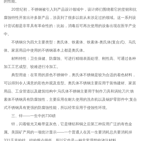
的性能。
20世纪初，不锈钢被引入到产品设计领域中，设计师们围绕着它的坚韧和抗
腐蚀特性开发出许多新产品，涉及到了很多以前从未涉足过的领域。这一系列设
计尝试都是非常具有革命性的：比如，消毒后可再次使用的设备出现在医学产业
中。
不锈钢分为四大主要类型：奥氏体、铁素体、铁素体-奥氏体(复合式)、马氏
体。家居用品中使用的不锈钢基本上都是奥氏体。
材料特性：卫生保健、防腐蚀、可进行精细表面处理、刚性高、可通过各种
加工工艺成型、较难进行冷加工。
典型用途：在常用的原色不锈钢中，奥氏体不锈钢是较为合适的着色材料，
可以得到令人满意的彩色外观及造型。奥氏体不锈钢主要应用于装饰建材、家居
用品、工业管道以及建筑结构中;马氏体不锈钢主要用于制作刀具和涡轮刀片;铁
素体不锈钢具有防腐蚀性，主要应用在耐久使用的洗衣机以及锅炉零部件中;复合
式不锈钢具有更强的防腐蚀性能，所以经常应用于侵蚀性环境。
三、锌——一生中的730磅
锌，闪着银光又略带蓝灰色，它是继铝和铜之后第三种应用广泛的有色金
属。美国矿产局的一项统计显示——一个普通人在其一生要消耗总共要消耗掉
331千克的锌。锌的熔点很低，所以它也是一种非常理想的浇注材料。