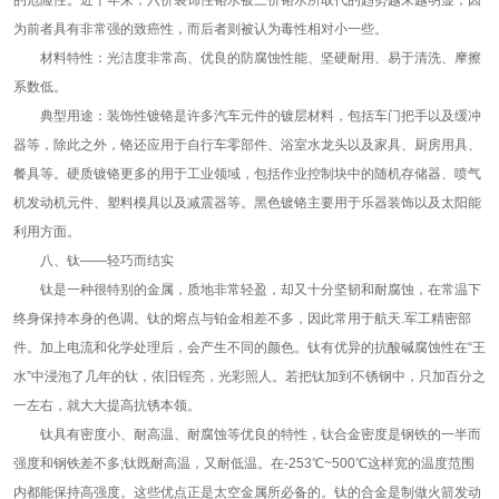
为前者具有非常强的致癌性，而后者则被认为毒性相对小一些。
材料特性：光洁度非常高、优良的防腐蚀性能、坚硬耐用、易于清洗、摩擦
系数低。
典型用途：装饰性镀铬是许多汽车元件的镀层材料，包括车门把手以及缓冲
器等，除此之外，铬还应用于自行车零部件、浴室水龙头以及家具、厨房用具、
餐具等。硬质镀铬更多的用于工业领域，包括作业控制块中的随机存储器、喷气
机发动机元件、塑料模具以及减震器等。黑色镀铬主要用于乐器装饰以及太阳能
利用方面。
八、钛——轻巧而结实
钛是一种很特别的金属，质地非常轻盈，却又十分坚韧和耐腐蚀，在常温下
终身保持本身的色调。钛的熔点与铂金相差不多，因此常用于航天.军工精密部
件。加上电流和化学处理后，会产生不同的颜色。钛有优异的抗酸碱腐蚀性在“王
水”中浸泡了几年的钛，依旧锃亮，光彩照人。若把钛加到不锈钢中，只加百分之
一左右，就大大提高抗锈本领。
钛具有密度小、耐高温、耐腐蚀等优良的特性，钛合金密度是钢铁的一半而
强度和钢铁差不多;钛既耐高温，又耐低温。在-253℃~500℃这样宽的温度范围
内都能保持高强度。这些优点正是太空金属所必备的。钛的合金是制做火箭发动