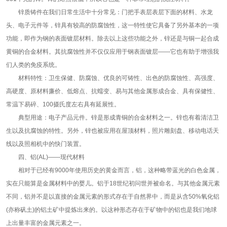
锌质铸件在我们日常生活中十分常见：门把手表层表层下面的材料、水龙
头、电子元件等，锌具有较高的防腐蚀性，这一特性使它具备了另外基本的一项
功能，即作为钢的表面镀层材料。除去以上这些功能之外，锌还是与铜一起合成
黄铜的合金材料。其抗腐蚀性并不仅仅应用于钢表面镀层——它也有助于增强我
们人类的免疫系统。
材料特性：卫生保健、防腐蚀、优良的可铸性、出色的防腐蚀性、高强度、
高硬度、原材料廉价、低熔点、抗蠕变、易与其他金属形成合金、具有保健性、
常温下易碎、100摄氏度左右具有延展性。
典型用途：电子产品元件。锌是形成青铜的合金材料之一。锌也有着清洁卫
生以及抗腐蚀的特性。另外，锌也被应用在屋顶材料，照片雕刻盘、移动电话天
线以及照相机中的快门装置。
四、铝(AL)——现代材料
相对于已经有9000年使用历史的黄金而言，铝，这种略带蓝光的白色金属，
实在只能算是金属材料中的婴儿。铝于18世纪初问世并被命名。与其他金属元素
不同，铝并不是以直接的金属元素的形式存在于自然界中，而是从含50%氧化铝
(亦称矾土)的铝土矿中提炼出来的。以这种形态存在于矿物中的铝也是我们地球
上出量丰富的金属元素之一。