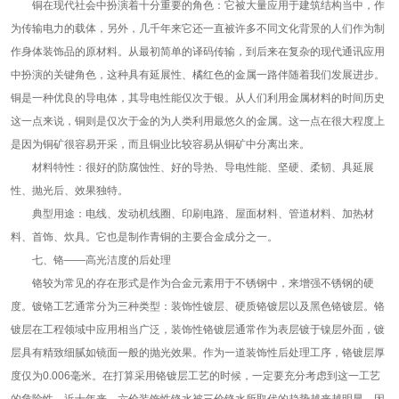
铜在现代社会中扮演着十分重要的角色：它被大量应用于建筑结构当中，作
为传输电力的载体，另外，几千年来它还一直被许多不同文化背景的人们作为制
作身体装饰品的原材料。从最初简单的译码传输，到后来在复杂的现代通讯应用
中扮演的关键角色，这种具有延展性、橘红色的金属一路伴随着我们发展进步。
铜是一种优良的导电体，其导电性能仅次于银。从人们利用金属材料的时间历史
这一点来说，铜则是仅次于金的为人类利用最悠久的金属。这一点在很大程度上
是因为铜矿很容易开采，而且铜业比较容易从铜矿中分离出来。
材料特性：很好的防腐蚀性、好的导热、导电性能、坚硬、柔韧、具延展
性、抛光后、效果独特。
典型用途：电线、发动机线圈、印刷电路、屋面材料、管道材料、加热材
料、首饰、炊具。它也是制作青铜的主要合金成分之一。
七、铬——高光洁度的后处理
铬较为常见的存在形式是作为合金元素用于不锈钢中，来增强不锈钢的硬
度。镀铬工艺通常分为三种类型：装饰性镀层、硬质铬镀层以及黑色铬镀层。铬
镀层在工程领域中应用相当广泛，装饰性铬镀层通常作为表层镀于镍层外面，镀
层具有精致细腻如镜面一般的抛光效果。作为一道装饰性后处理工序，铬镀层厚
度仅为0.006毫米。在打算采用铬镀层工艺的时候，一定要充分考虑到这一工艺
的危险性。近十年来，六价装饰性铬水被三价铬水所取代的趋势越来越明显，因