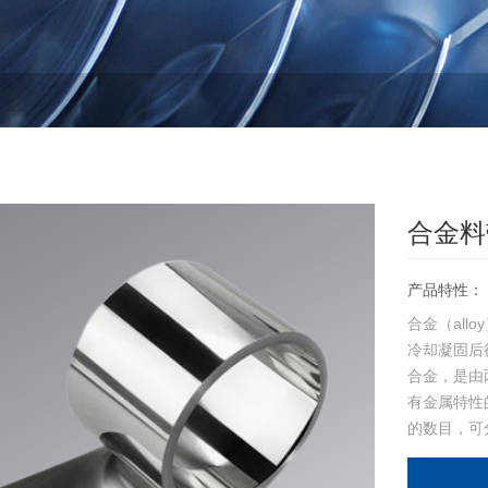
合金料
产品特性：
合金（al
冷却凝固后
合金，是由
有金属特性
的数目，可